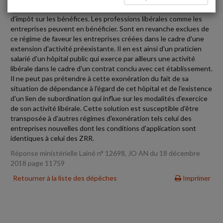
certaines conditions revendiquer une exonération temporaire
d'impôt sur les bénéfices. Les professions libérales comme les
entreprises peuvent en bénéficier. Sont en revanche exclues de
ce régime de faveur les entreprises créées dans le cadre d'une
extension d'activité préexistante. Il en est ainsi d'un praticien
salarié d'un hôpital public qui exerce par ailleurs une activité
libérale dans le cadre d'un contrat conclu avec cet établissement.
Il ne peut pas prétendre à cette exonération du fait de sa
situation de dépendance à l'égard de cet hôpital et de l'existence
d'un lien de subordination qui influe sur les modalités d'exercice
de son activité libérale. Cette solution est susceptible d'être
transposée à d'autres régimes d'exonération tels celui des
entreprises nouvelles dont les conditions d'application sont
identiques à celui des ZRR.
Réponse ministérielle Lainé n° 12698, JO AN du 18 décembre
2018 page 11759
Retourner à la liste des dépêches
Imprimer