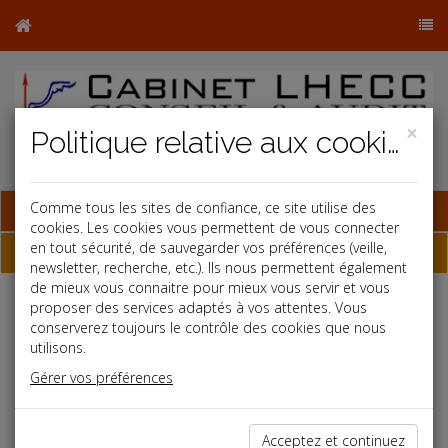
×
Politique relative aux cookies
Base documentaire
Comme tous les sites de confiance, ce site utilise des
cookies. Les cookies vous permettent de vous connecter
en tout sécurité, de sauvegarder vos préférences (veille,
Dépêches
newsletter, recherche, etc.). Ils nous permettent également
de mieux vous connaitre pour mieux vous servir et vous
proposer des services adaptés à vos attentes. Vous
j
a
b
conserverez toujours le contrôle des cookies que nous
Fiscal TPE
utilisons.
Date: 2019-02-18
Gérer vos préférences
ALLÈGEMENTS D'IMPÔT EN ZRR
Les entreprises créés ou reprises dans des zones de
Acceptez et continuez
revitalisation rurale (ZRR) jusqu'au 31 décembre 2020 peuvent à