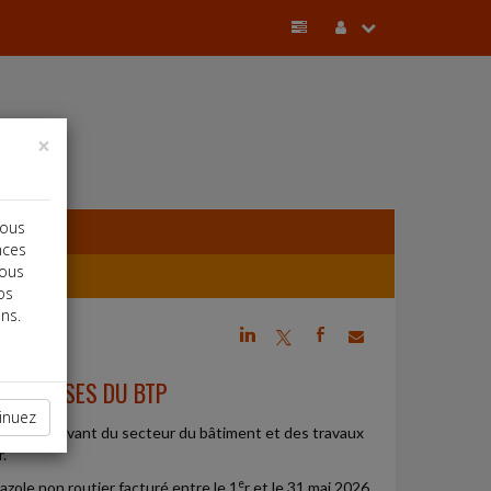
×
vous
nces
vous
os
ns.
j
a
b
NTREPRISES DU BTP
inuez
prises relevant du secteur du bâtiment et des travaux
.
e
azole non routier facturé entre le 1
r et le 31 mai 2026