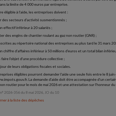
dans la limite de 4 000 euros par entreprise.
e éligible à l'aide, les entreprises doivent :
er des secteurs d'activité susmentionnés ;
un effectif inférieur à 20 salariés ;
iter des engins de chantier roulant au gaz non routier (GNR) ;
inscrites au répertoire national des entreprises au plus tard le 31 mars 20
un chiffre d'affaires inférieur à 50 millions d'euros et un total bilan inférieu
 faire l'objet d'une procédure collective ;
 jour de leurs obligations fiscales et sociales.
eprises éligibles pourront demander l'aide une seule fois entre le 8 juin et 
w.impots.gouv.fr. La demande d'aide doit être accompagnée d'un certain 
non routier pour le mois de mai 2026 et une attestation sur l'honneur du r
n° 2026-356 du 8 mai 2026, JO du 10
ner à la liste des dépêches