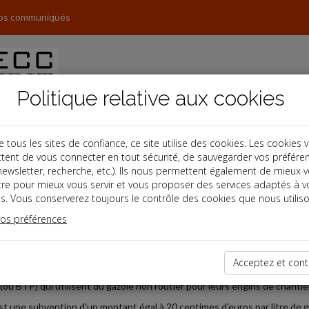
os communiqués
Politique relative aux cookies
ous les sites de confiance, ce site utilise des cookies. Les cookies 
tent de vous connecter en tout sécurité, de sauvegarder vos préfére
s
, newsletter, recherche, etc.). Ils nous permettent également de mieux 
tre pour mieux vous servir et vous proposer des services adaptés à v
s. Vous conserverez toujours le contrôle des cookies que nous utiliso
 affaires
vos préférences
2026-05-26
EXCEPTIONNELLE AU GAZOLE NON ROUTIER POUR LES E
Acceptez et cont
et du 8 mai 2026 institue une nouvelle aide en faveur des petites entre
 (ou BTP) qui utilisent du gazole non routier pour leurs engins de chantier
est une subvention d'un montant égal à 20 centimes d'euros par litre de g