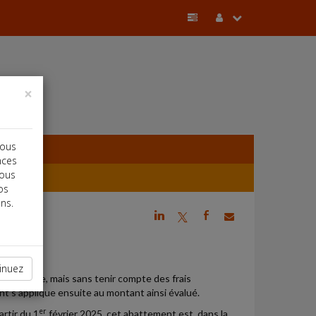
×
vous
nces
vous
os
ns.
j
a
b
E
inuez
 thermique, mais sans tenir compte des frais
nt s'applique ensuite au montant ainsi évalué.
er
artir du 1
février 2025, cet abattement est, dans la