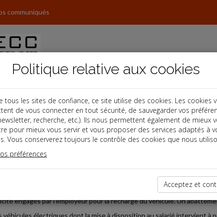
os communiqués
Politique relative aux cookies
ous les sites de confiance, ce site utilise des cookies. Les cookies 
tent de vous connecter en tout sécurité, de sauvegarder vos préfére
s
, newsletter, recherche, etc.). Ils nous permettent également de mieux 
tre pour mieux vous servir et vous proposer des services adaptés à v
s. Vous conserverez toujours le contrôle des cookies que nous utiliso
 Paye
vos préférences
2026-05-29
ATION DE L'AVANTAGE EN NATURE VÉHICULE ÉLECTRIQU
Acceptez et cont
age en nature « véhicule électrique » est évalué comme pour un véhicule
ricité engagés par l'employeur pour la recharge du véhicule. Un abatteme
 véhicules électriques dont la mise à disposition au salarié intervient à p