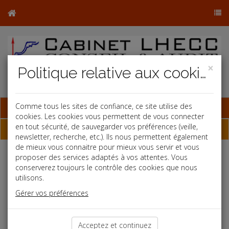
×
Politique relative aux cookies
Base documentaire
Comme tous les sites de confiance, ce site utilise des
cookies. Les cookies vous permettent de vous connecter
en tout sécurité, de sauvegarder vos préférences (veille,
Contact
newsletter, recherche, etc.). Ils nous permettent également
de mieux vous connaitre pour mieux vous servir et vous
Si vous souhaitez des renseignements sur nos prestations,
proposer des services adaptés à vos attentes. Vous
veuillez nous contacter via ce formulaire
conserverez toujours le contrôle des cookies que nous
utilisons.
Objet *:
Gérer vos préférences
Vos commentaires *:
Acceptez et continuez