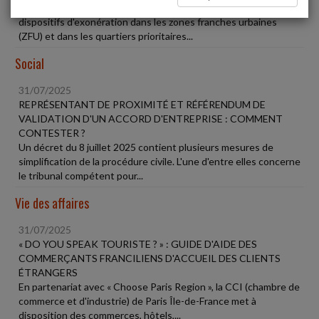
La loi de finances pour 2025 a prorogé l'échéance des
dispositifs d'exonération dans les zones franches urbaines
(ZFU) et dans les quartiers prioritaires...
Social
31/07/2025
REPRÉSENTANT DE PROXIMITÉ ET RÉFÉRENDUM DE
VALIDATION D'UN ACCORD D'ENTREPRISE : COMMENT
CONTESTER ?
Un décret du 8 juillet 2025 contient plusieurs mesures de
simplification de la procédure civile. L'une d'entre elles concerne
le tribunal compétent pour...
Vie des affaires
31/07/2025
« DO YOU SPEAK TOURISTE ? » : GUIDE D'AIDE DES
COMMERÇANTS FRANCILIENS D'ACCUEIL DES CLIENTS
ÉTRANGERS
En partenariat avec « Choose Paris Region », la CCI (chambre de
commerce et d'industrie) de Paris Île-de-France met à
disposition des commerces, hôtels,...