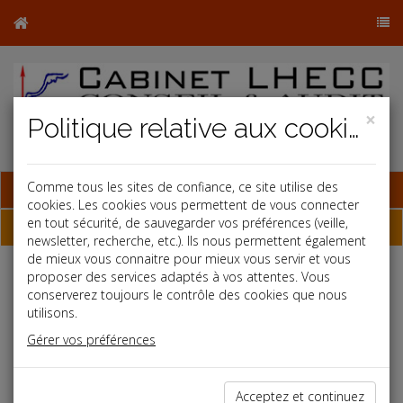
×
Politique relative aux cookies
Base documentaire
Comme tous les sites de confiance, ce site utilise des
cookies. Les cookies vous permettent de vous connecter
en tout sécurité, de sauvegarder vos préférences (veille,
Dépêches
newsletter, recherche, etc.). Ils nous permettent également
de mieux vous connaitre pour mieux vous servir et vous
proposer des services adaptés à vos attentes. Vous
Liste des dernières dépêches
conserverez toujours le contrôle des cookies que nous
utilisons.
Fiscal TPE
Gérer vos préférences
31/07/2025
QPV ET ZFU : LES BOFIP SONT À JOUR !
Acceptez et continuez