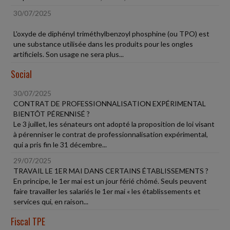
30/07/2025
L'oxyde de diphényl triméthylbenzoyl phosphine (ou TPO) est
une substance utilisée dans les produits pour les ongles
artificiels. Son usage ne sera plus...
Social
30/07/2025
CONTRAT DE PROFESSIONNALISATION EXPÉRIMENTAL
BIENTÔT PÉRENNISÉ ?
Le 3 juillet, les sénateurs ont adopté la proposition de loi visant
à pérenniser le contrat de professionnalisation expérimental,
qui a pris fin le 31 décembre...
29/07/2025
TRAVAIL LE 1ER MAI DANS CERTAINS ÉTABLISSEMENTS ?
En principe, le 1er mai est un jour férié chômé. Seuls peuvent
faire travailler les salariés le 1er mai « les établissements et
services qui, en raison...
Fiscal TPE