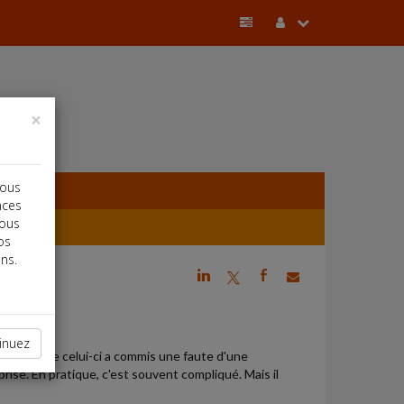
×
vous
nces
vous
os
ns.
j
a
b
inuez
prouver que celui-ci a commis une faute d'une
prise. En pratique, c'est souvent compliqué. Mais il