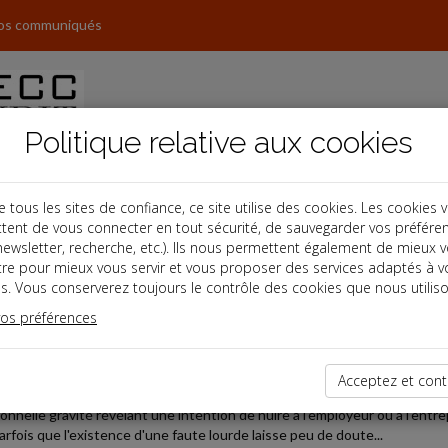
os communiqués
Politique relative aux cookies
ous les sites de confiance, ce site utilise des cookies. Les cookies 
tent de vous connecter en tout sécurité, de sauvegarder vos préfére
s
, newsletter, recherche, etc.). Ils nous permettent également de mieux 
tre pour mieux vous servir et vous proposer des services adaptés à v
s. Vous conserverez toujours le contrôle des cookies que nous utiliso
vos préférences
2026-06-03
YSIE DU SITE WEB PAR LE DIRECTEUR E-COMMERCE
Acceptez et cont
cencier un salarié pour faute lourde, l'employeur doit être en mesure de 
onnelle gravité révélant une intention de nuire à l'employeur ou à l'entre
parfois que l'existence d'une faute lourde laisse peu de doute...