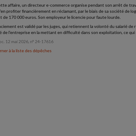
tte affaire, un directeur e-commerce organise pendant son arrêt de travai
'en profiter financièrement en réclamant, par le biais de sa société de log
 de 170 000 euros. Son employeur le licencie pour faute lourde.
nciement est validé par les juges, qui retiennent la volonté du salarié de
té de l'entreprise en la mettant en difficulté dans son exploitation, ce qu
oc. 12 mai 2026, n° 24-17616
ner à la liste des dépêches